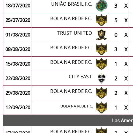
UNIÃO BRASIL F.C.
3
X
18/07/2020
BOLA NA REDE F.C.
5
X
25/07/2020
TRUST UNITED
0
X
01/08/2020
BOLA NA REDE F.C.
3
X
08/08/2020
BOLA NA REDE F.C.
1
X
15/08/2020
CITY EAST
2
X
22/08/2020
BOLA NA REDE F.C.
2
X
29/08/2020
BOLA NA REDE F.C.
1
X
12/09/2020
Las Amer
BOLA NA REDE F.C.