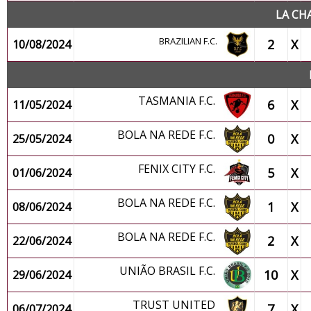
LA CH
BRAZILIAN F.C.
2
X
10/08/2024
TASMANIA F.C.
6
X
11/05/2024
BOLA NA REDE F.C.
0
X
25/05/2024
FENIX CITY F.C.
5
X
01/06/2024
BOLA NA REDE F.C.
1
X
08/06/2024
BOLA NA REDE F.C.
2
X
22/06/2024
UNIÃO BRASIL F.C.
10
X
29/06/2024
TRUST UNITED
7
X
06/07/2024