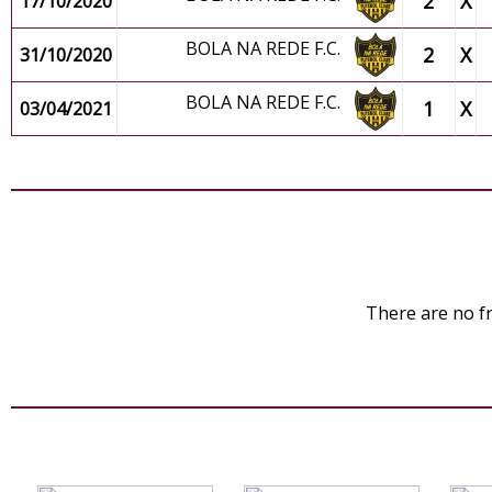
2
X
17/10/2020
BOLA NA REDE F.C.
2
X
31/10/2020
BOLA NA REDE F.C.
1
X
03/04/2021
F
There are no fr